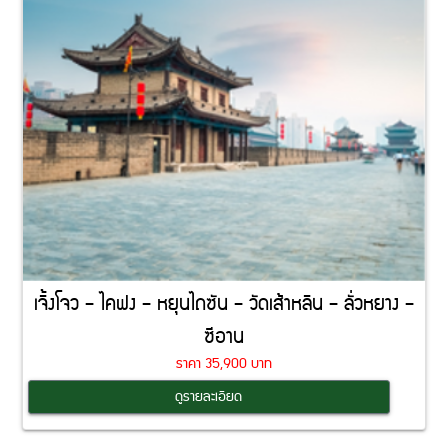
เจิ้งโจว – ไคฟง – หยุนไถซัน – วัดเส้าหลิน – ลั่วหยาง –
ซีอาน
ราคา 35,900 บาท
Coming Soon
ดูรายละเอียด