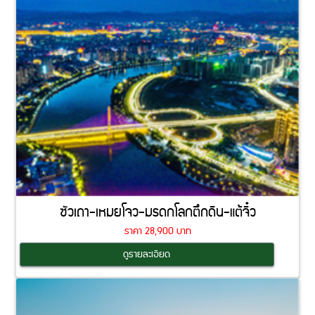
ซัวเถา-เหมยโจว-มรดกโลกตึกดิน-แต้จิ๋ว
ราคา 28,900 บาท
Coming Soon
ดูรายละเอียด