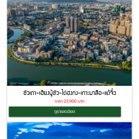
ซัวเถา-เฮียงบู้ซัว-ไต่ฮงกง-เกาะมาสือ-แต้จิ๋ว
ราคา 23,900 บาท
Coming Soon
ดูรายละเอียด