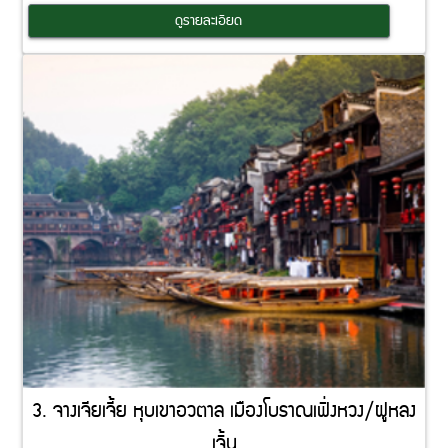
Coming Soon
ดูรายละเอียด
3. จางเจียเจี้ย หุบเขาอวตาล เมืองโบราณเฟิ่งหวง/ฝูหลง
เจิ้น