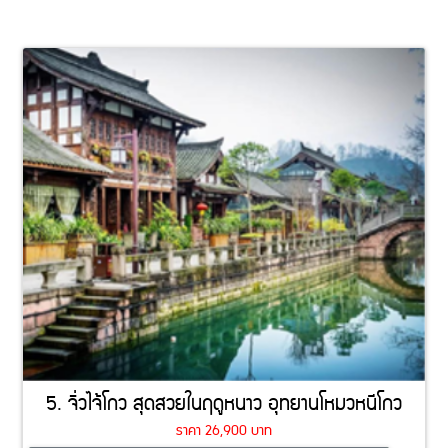
5. จิ่วไจ้โกว สุดสวยในฤดูหนาว อุทยานโหมวหนีโกว
ราคา 26,900 บาท