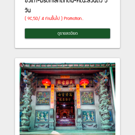
ซัวเถา-มรดกโลกตึกดิน-คณะส่วนตัว 5
วัน
( 9C,5D/ 4 ท่านขึ้นไป ) Promotion..
ดูรายละเอียด