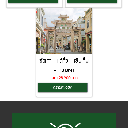
ซัวเถา - แต้จิ๋ว - เซินเจิ้น
- กวางเจา
ราคา 28,900 บาท
เดินทาง 28 ธ.ค. – 1 ม.ค. (5วัน4คืน)
ดูรายละเอียด