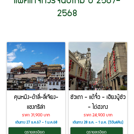
แพคเกจทัวร์จีนปีใหม่ ปี 2567-
2568
คุนหมิง-ต้าลี่-ลี่เจียง-
ซัวเถา - แต้จิ๋ว - เฮียงบู้ซัว
แชงกรีล่า
- ไต่ฮงกง
ราคา 31,900 บาท
ราคา 24,900 บาท
เดินทาง 27 ธ.ค.67 – 1 ม.ค.68
เดินทาง 28 ธ.ค. – 1 ม.ค. (5วัน4คืน)
(6วัน5คืน)
ดูรายละเอียด
ดูรายละเอียด