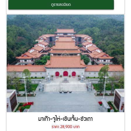
Coming Soon
ดูรายละเอียด
มาเก๊า-จูไห่-เซินเจิ้น-ซัวเถา
ราคา 28,900 บาท