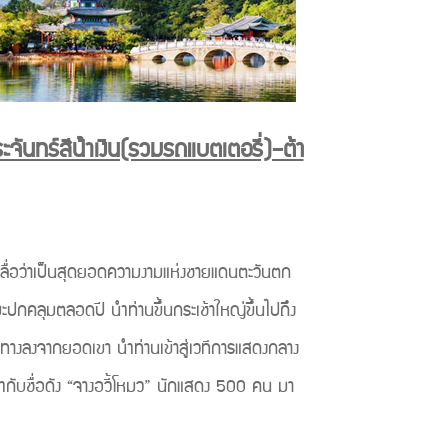
ะจันทร์สีน้ําเงิน(รวมรถแบตเตอรี่)–ต้า
องลื่อว่าเป็นสุดยอดความงามแห่งชายแดนตะวันตก
มะปกคลุมตลอดปี นำท่านขึ้นกระเช้าใหญ่ขึ้นไปถึง
ทางลงจากยอดเขา นำท่านเข้าสู่เวทีการแสดงกลาง
กำกับชื่อดัง “จางอวี้โหมว” นักแสดง 500 คน มา