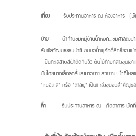
เที่ยง
รับประทานอาหาร ณ
บ่าย
นำท่านชมหมู่บ้านน้ำหยก…ชมศาลตงปาศาลที่เกี
สัมผัสวัฒนธรรมน่าซี ชมบ่อน้ำพุศักดิ์สิทธิ์ของเผ
เป็นทะเลสาบสีฟ้าตัดกับวิว ต้นไม้ท่ามกลางขุนเขาแ
บันไดขนาดเล็กลดลั่นลงมาอย่าง สวยงาม น้ําที่ไหลผ่า
"หนองแส" หรือ "ตาลีฟู" เป็นแหล่งชุมชนสำคัญข
ค่ำ
รับประทานอาหาร ณ ภัตตาคาร พักที่ W