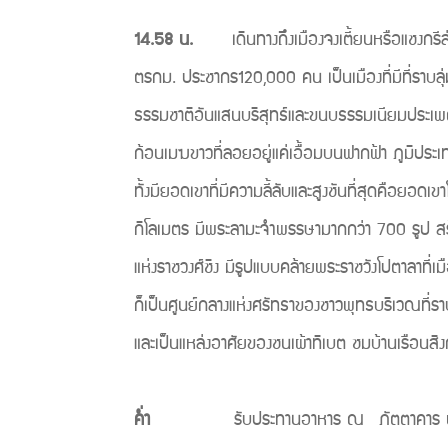
14.58 น.
เดินทางถึงเมืองจงเตี้ยนหรือแชงกรีล่า(
ตรกม. ประชากร120,000 คน เป็นเมืองที่มีที่ราบลุ่
ธรรมชาติอันแสนบริสุทธ์และขนบธรรมเนียมประเพณีของ
ก้อนเมฆขาวที่ลอยอยู่แค่เอื้อมบนฟากฟ้า ภูมิประเท
ทั้งมียอดเขาที่มีความลี้ลับและสูงชันที่สุดคือยอดเข
กิโลเมตร มีพระลามะจำพรรษามากกว่า 700 รูป สร้าง
แห่งราชวงศ์ชิง มีรูปแบบคล้ายพระราชวังโปตาลาที
ก็เป็นศูนย์กลางแห่งศรัทธาของชาวพุทธบริเวณที่ราบ
และเป็นแหล่งอาศัยของชนเผ้าทิเบต ชมบ้านเรือ
ค่ำ
รับประทานอาหาร ณ ภัตตาคาร พักที่ 