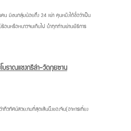
ชนกลุ่มน้อยถึง 24 เผ่า คุนหมิงได้ชื่อว่าเป็น
ไม่ร้อนหรือหนาวจนเกินไป นำทุกท่านผ่านพิธีการ
องโบราณแชงกรีล่า-วัดกุยซาน
ทิวทัศน์สวยงามที่สุดเส้นนึงของจีน(อาหารเที่ยง