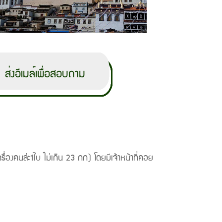
องคนล่ะ1ใบ ไม่เกิน 23 กก) โดยมีเจ้าหน้าที่คอย