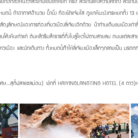
เรียกอีกชื่อหนึ่งว่าสะพานเข็มขัดหยก หรือ สะพานแห่งความคิดถึง สะพาน
หมดนี้ ถ้าอากาศอำนวย น้ำนิ่ง ท้องฟ้าแจ่มใส ภูเขาหิมะมังกรหยกทั้ง 13
ป็นสัญลักษณ์ของการท่องเที่ยวเมืองลี่เจียงอีกด้วย นำท่านเดินชมเมืองเก่า
โค้งหินเก่าแก่ ต้นหลิวริมลำธารที่กิ่งใบลู่ไหวไปตามสายลม ถนนแต่ละสาย
องชาวเมือง และนักเดินทาง ทั้งหมดนี้ทำให้ลี่เจียงเมืองเล็กๆกลายเป็
1997
.สุกี้ปลาแซลม่อน) พักที่ HAIYINGLANGTING HOTEL (4 ดาว)หรื