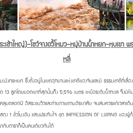
 (กระเช้าใหญ่)–โชว์จางอวี้โหมว–หมู่บ้านน้ำหยก–หุบเขา พร
หลี่
งกรหยก ซึ่งตั้งอยู่ในเขตอุทยานแห่งชาติของจีนและมี ธรรมชาติที่เลื่
มด 13 ลูกโดยยอดเขาที่สุดนั้นถึง 5,596 เมตร เหนือระดับน้ำทะเล จึงมีหิ
ะปกคลุมตลอดปี อิสระชมวิวและถ่ายภาพตามอัธยาศัย จนสมควรแก่เวลาเดิน
มการแสดง 1 ชั่วโมงอัน แสนประทับใจ ชุด IMPRESSION OF LIJIANG ของผู้
าวนากับดาราก็เป็นคนเดียวกันได้