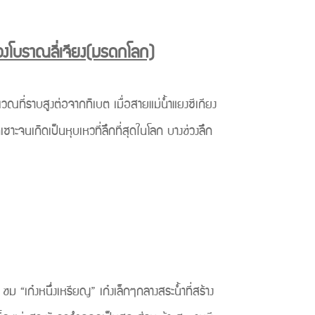
ืองโบราณลี่เจียง(มรดกโลก)
ราบสูงต่อจากทิเบต เมื่อสายแม่น้ำแยงซีเกียง
าะจนเกิดเป็นหุบเหวที่ลึกที่สุดในโลก บางช่วงลึก
เก๋งหนึ่งเหรียญ” เก๋งเล็กๆกลางสระน้ำที่สร้าง