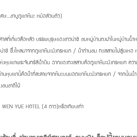
 ห้องอาหาร (พิเศษ...ชาบูภูเ
่ยวสือหลัว บรรพบุรุษของชาวน่าซี ชมหมู่บ้านตงปาในหมู่บ้านน้ำหยก ส
่าน่าซี ซึ่งไหลมาจากภูเขาหิมะมังกรหยก / นําท่านชม ทะเลสายไปสู่ยเหอ ห
ห่งหุบเขาพระจันทร์สีน้ําเงิน ฉากของทะเลสาบคือภูเขาหิมะมังกรหยก ความ
นหุบเขานี้คือน้ําที่ละลายจากหิมะบนยอดเขาหิมะมังกรหยก / จากนั้นนำท่านเ
องชนชาติไป๋
EN YUE HOTEL (4 ดาว)หรือเทียบเท่า