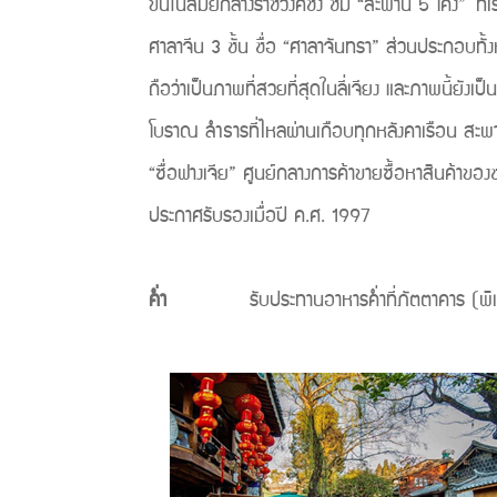
ขึ้นในสมัยกลางราชวงศ์ชิง ชม “สะพาน 5 โค้ง” ที่
ศาลาจีน 3 ชั้น ชื่อ “ศาลาจันทรา” ส่วนประกอบทั้ง
ถือว่าเป็นภาพที่สวยที่สุดในลี่เจียง และภาพนี้ยังเ
โบราณ ลำธารที่ไหลผ่านเกือบทุกหลังคาเรือน สะพาน
“ซื่อฟางเจีย” ศูนย์กลางการค้าขายซื้อหาสินค้าข
ประกาศรับรองเมื่อปี ค.ศ. 
ค่ำ
รับประทานอาหารค่ำที่ภัตตาคาร (พิเศษ..