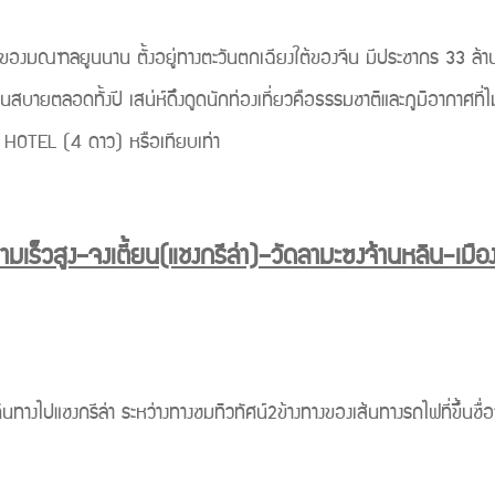
ฑลยูนนาน ตั้งอยู่ทางตะวันตกเฉียงใต้ของจีน มีประชากร 33 ล้านคน มี
นสบายตลอดทั้งปี เสน่ห์ดึงดูดนักท่องเที่ยวคือธรรมชาติและภูมิอากาศที่
AY HOTEL (4 ดาว) หรือเทียบเท่า
มเร็วสูง–จงเตี้ยน(แชงกรีล่า)–วัดลามะซงจ้านหลิน-เมื
แชงกรีล่า ระหว่างทางชมทิวทัศน์2ข้างทางของเส้นทางรถไฟที่ขึ้นชื่อว่า