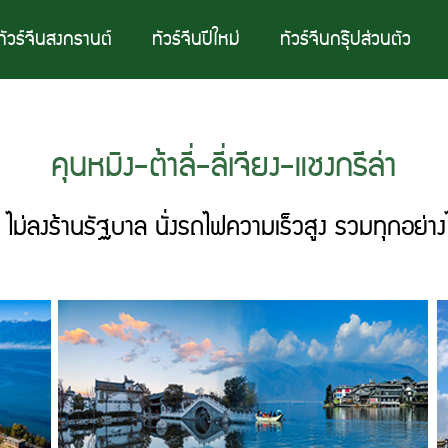
ทัวร์จีนสงกรานต์
ทัวร์จีนปีใหม่
ทัวร์จีนกรุ๊ปส่วนตัว
คุนหมิง-ต้าลี่-ลี่เจียง-แชงกรีล่า
่ลงร้านรัฐบาล นั่งรถไฟความเร็วสูง รวมทุกอย่างไม