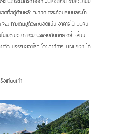
นี้จะแบ่งสระมังกรดำออกเป็นสองส่วน ข้างสะพานมี
 ยอดที่อยู่ด้านหลัง จะทอดเงาสะท้อนลงบนสระน้ำ
ลี่เจียง ทางเดินปูด้วยหินอัดแน่น อาคารไม้แบบจีน
ในเขตเมืองเก่าจะมาบรรจบกันที่ตลาดสี่เหลี่ยม
น มรดกทางวัฒนธรรมของโลก โดยองค์การ UNESCO ได้
อเทียบเท่า