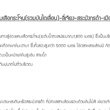
แคบเสือกระโจน(รวมบันไดเลื่อน)-ลี่เจียง-สระมังกรดำ-เม
แคบเสือกระโจน(ระดับน้ำทะเลประมาณ1,800 เมตร) ซึ่งเป็นบริเวณที่
ทือกเขาหิมะฮาบา ซึ่งทั้งสองสูงกว่า 5000 เมตร ใช้เวลาหลายล้านปี กัดเซ
ะเป็นหน้าผาหินสูงชัน สายน้ำ
งกัมปนาทไปทั่วบริเวณ
งถันหรือสระมังกรดำ ที่มีทะเลสาบล้อมรอบด้วยต้นไม้สี เขียวขจี ชม “