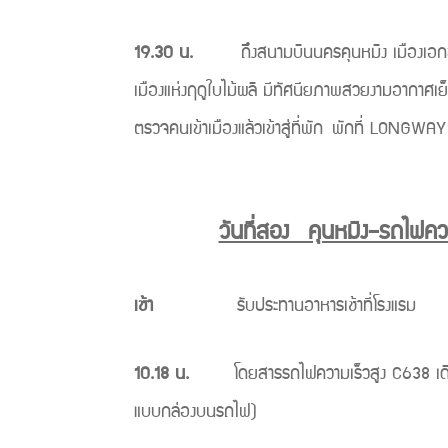
19.30 น.
ถึงสนามบินนครคุนหมิง เมืองเอกของมณ
เมืองแห่งฤดูใบไม้ผลิ มีทัศนียภาพสวยงามอากาศเย็
ตรวจคนเข้าเมืองแล้วเข้าสู่ที่พัก พักที่ LONGW
วันที่สอง คุนหมิง–รถไฟควา
เช้า
รับประทานอาหารเช้าที่โรงแรม
10.18 น.
โดยสารรถไฟความเร็วสูง C638 เดินทางไป
แบบกล่องบนรถไฟ)