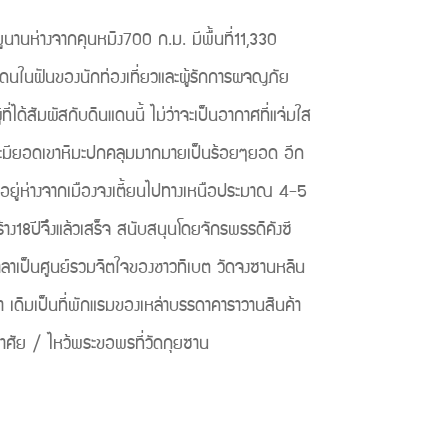
นานห่างจากคุนหมิง700 ก.ม. มีพื้นที่11,330
ินแดนในฝันของนักท่องเที่ยวและผู้รักการผจญภัย
ได้สัมผัสกับดินแดนนี้ ไม่ว่าจะเป็นอากาศที่แจ่มใส
 เพราะมียอดเขาหิมะปกคลุมมากมายเป็นร้อยๆยอด อีก
ิงเขา อยู่ห่างจากเมืองจงเตี้ยนไปทางเหนือประมาณ 4-5
าง18ปีจึงแล้วเสร็จ สนับสนุนโดยจักรพรรดิคังซี
ตาลาเป็นศูนย์รวมจิตใจของชาวทิเบต วัดจงซานหลิน
่า เดิมเป็นที่พักแรมของเหล่าบรรดาคาราวานสินค้า
งตามอัธยาศัย / ไหว้พระขอพรที่วัดกุยซาน