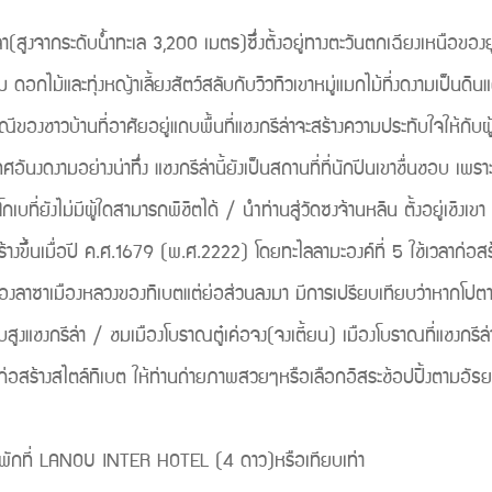
สูงจากระดับน้ำทะเล 3,200 เมตร)ซึ่งตั้งอยู่ทางตะวันตกเฉียงเหนือของยู
ม ดอกไม้และทุ่งหญ้าเลี้ยงสัตว์สลับกับวิวทิวเขาหมู่แมกไม้ที่งดงามเป็นด
ชาวบ้านที่อาศัยอยู่แถบพื้นที่แชงกรีล่าจะสร้างความประทับใจให้กับผู้ที่
ศอันงดงามอย่างน่าทึ่ง แชงกรีล่านี้ยังเป็นสถานที่ที่นักปีนเขาชื่นชอบ
าโกเบที่ยังไม่มีผู้ใดสามารถพิชิตได้ / นำท่านสู่วัดซงจ้านหลิน ตั้งอยู่เช
ขึ้นเมื่อปี ค.ศ.1679 (พ.ศ.2222) โดยทะไลลามะองค์ที่ 5 ใช้เวลาก่อสร้
่เมืองลาซาเมืองหลวงของทิเบตแต่ย่อส่วนลงมา มีการเปรียบเทียบว่าหากโป
สูงแชงกรีล่า / ชมเมืองโบราณตู๋เค่อจง(จงเตี้ยน) เมืองโบราณที่แชงกรีล
นสิงก่อสร้างสไตล์ทิเบต ให้ท่านถ่ายภาพสวยๆหรือเลือกอิสระช้อปปิ้
LANOU INTER HOTEL (4 ดาว)หรือเทียบเท่า