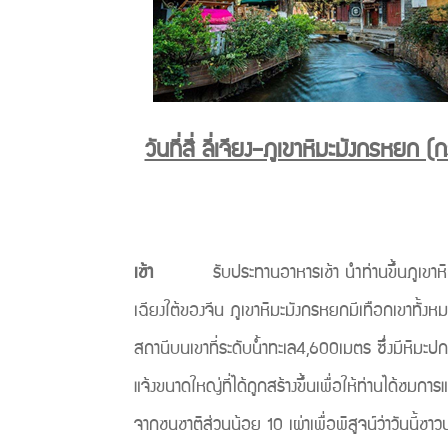
วันที่สี่ ลี่เจียง–ภูเขาหิมะมังกรหยก
เช้า
รับประทานอาหารเช้า นำท่านขึ้นภูเขาหิมะมั
เฉียงใต้ของจีน ภูเขาหิมะมังกรหยกมีเทือกเขาทั้งห
สถานีบนเขาที่ระดับน้ำทะเล4,600เมตร ซึ่งมีหิม
แจ้งขนาดใหญ่ที่ได้ถูกสร้างขึ้นเพื่อให้ท่านได้ช
จากชนชาติส่วนน้อย 10 เผ่าเพื่อพิสูจน์ว่าวันนี้ช