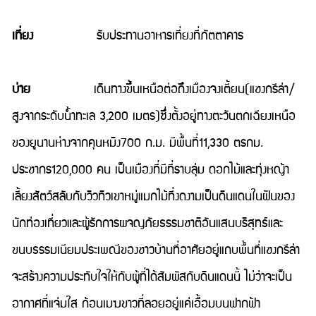
เที่ยง
รับประทานอาหารเที่ยงที่ภัตตาคาร
บ่าย
เดินทางขึ้นเหนือต่อถึงเมืองจงเตี้ยน(แชงกรีล่า/
สูงจากระดับน้ำทะเล 3,200 เมตร)ซึ่งตั้งอยู่ทางตะวันตกเฉียงเหนือ
ของยูนานห่างจากคุนหมิง700 ก.ม. มีพื้นที่11,330 ตรกม.
ประชากร120,000 คน เป็นเมืองที่มีที่ราบลุ่ม ดอกไม้และทุ่งหญ้า
เลี้ยงสัตว์สลับกับวิวทิวเขาหมู่แมกไม้ที่งดงามเป็นดินแดนในฝันของ
นักท่องเที่ยวและผู้รักการผจญภัยธรรมชาติอันแสนบริสุทธ์และ
ขนบธรรมเนียมประเพณีของชาวบ้านที่อาศัยอยู่แถบพื้นที่แชงกรีล่า
จะสร้างความประทับใจให้กับผู้ที่ได้สัมผัสกับดินแดนนี้ ไม่ว่าจะเป็น
อากาศที่แจ่มใส ก้อนเมฆขาวที่ลอยอยู่แค่เอื้อมบนฟากฟ้า