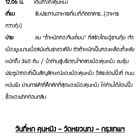
12.06 น.
เดินทางถึงคุนหมิง
เที่ยง
รับประทานอาหารเที่ยงที่ภัตตาคาร...(อาหาร
กวางตุ้ง)
บ่าย
ชม “ตำหนักทองจินเตี้ยน” ที่สร้างโดยอู๋ซานกุ้ย เจ้า
เมืองยูนนานเมื่อสมัยต้นราชวงศ์ชิง ตัวตำหนักเป็นทองเหลืองทั้งหลัง
หนักถึง 360 ตัน / นำท่านสู่บริเวณใจกลางเมืองคุนหมิง ชมซุ้ม
ประตูม้าทองที่เป็นสัญลักษณ์ของเมืองคุนหมิง อิสระช้อปปิ้งที่ ถนน
หนันผิง ย่านการค้าที่คึกคักที่สุดของเมืองคุนหมิง ให้ท่านได้ช้อปปิ้ง
ซื้อของฝากก่อนกลับ
วันที่หก คุนหมิง – วัดหยวนทง – กรุงเทพฯ