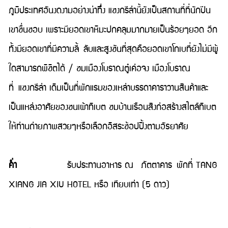
ภูมิประเทศอันงดงามอย่างน่าทึ่ง แชงกรีล่านี้ยังเป็นสถานที่ที่นักปีน
เขาชื่นชอบ เพราะมียอดเขาหิมะปกคลุมมากมายเป็นร้อยๆยอด อีก
ทั้งมียอดเขาที่มีความลี้ ลับและสูงชันที่สุดคือยอดเขาโกเบที่ยังไม่มีผู้
ใดสามารถพิชิตได้ / ชมเมืองโบราณตู๋เค่อจง เมืองโบราณ
ที่ แชงกรีล่า เดิมเป็นที่พักแรมของเหล่าบรรดาคาราวานสินค้าและ
เป็นแหล่งอาศัยของชนเผ้าทิเบต ชมบ้านเรือนสิงก่อสร้างสไตล์ทิเบต
ให้ท่านถ่ายภาพสวยๆหรือเลือกอิสระช้อปปิ้งตามอัธยาศัย
ค่ำ
รับประทานอาหาร ณ ภัตตาคาร พักที่ TANG
XIANG JIA XIU HOTEL หรือ เทียบเท่า (5 ดาว)