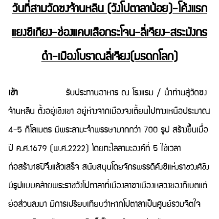
วันที่สามวัดซงจ้านหลิน (วังโปตาลาน้อย)-โค้งแรก
แยงซีเกียง-ช่องแคบเสือกระโจน-ลี่เจียง-สระมังกร
ดำ-เมืองโบราณลี่เจียง(มรดกโลก)
เช้า
รับประทานอาหาร ณ โรงแรม / นำท่านสู่วัดซง
จ้านหลิน ตั้งอยู่เชิงเขา อยู่ห่างจากเมืองจงเตี้ยนไปทางเหนือประมาณ
4-5 กิโลเมตร มีพระลามะจำพรรษามากกว่า 700 รูป สร้างขึ้นเมื่อ
ปี ค.ศ.1679 (พ.ศ.2222) โดยทะไลลามะองค์ที่ 5 ใช้เวลา
ก่อสร้าง18ปีจึงแล้วเสร็จ สนับสนุนโดยจักรพรรดิคังซีแห่งราชวงศ์ชิง
มีรูปแบบคล้ายพระราชวังโปตาลาที่เมืองลาซาเมืองหลวงของทิเบตแต่
ย่อส่วนลงมา มีการเปรียบเทียบว่าหากโปตาลาเป็นศูนย์รวมจิตใจ