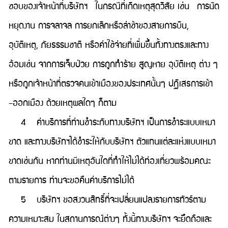
ชอบของเจ้าหน้าที่บริษัทฯ ในกรณีที่เกิดเหตุสุดวิสัย เช่น การนัด
หยุดงาน การจลาจล การยกเลิกหรือล่าช้าของสายการบิน,
อุบัติเหตุ, ภัยธรรมชาติ หรือค่าใช้จ่ายที่เพิ่มขึ้นทั้งทางตรงและทาง
อ้อมเช่น จากการเจ็บป่วย การถูกทำร้าย สูญหาย อุบัติเหตุ ต่าง ๆ
หรือถูกเจ้าหน้าที่ตรวจคนเข้าเมืองของประเทศนั้นๆ ปฏิเสธการเข้า
–ออกเมือง ด้วยเหตุผลใดๆ ก็ตาม
4 ค่าบริการที่ท่านชำระกับทางบริษัทฯ เป็นการชำระแบบเหมา
ขาด และทางบริษัทฯได้ชำระให้กับบริษัทฯ ตัวแทนแต่ละแห่งแบบเหมา
ขาดเช่นกัน หากท่านมีเหตุอันใดที่ทำให้ไม่ได้ท่องเที่ยวพร้อมคณะ
ตามรายการ ท่านจะขอคืนค่าบริการไม่ได้
5 บริษัทฯ ขอสงวนสิทธิ์ที่จะเปลี่ยนแปลงรายการทัวร์ตาม
ความเหมาะสม ในสถานการณ์ต่างๆ ทั้งนี้ทางบริษัทฯ จะยึดถือและ