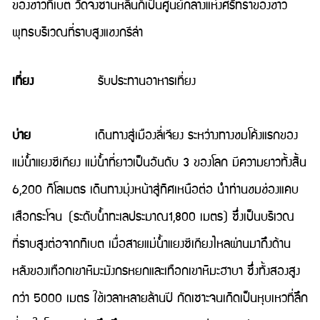
ของชาวทิเบต วัดจงซานหลินก็เป็นศูนย์กลางแห่งศรัทธาของชาว
พุทธบริเวณที่ราบสูงแชงกรีล่า
เที่ยง
รับประทานอาหารเที่ยง
บ่าย
เดินทางสู่เมืองลี่เจียง ระหว่างทางชมโค้งแรกของ
แม่น้ำแยงซีเกียง แม่น้ำที่ยาวเป็นอันดับ 3 ของโลก มีความยาวทั้งสิ้น
6,200 กิโลเมตร เดินทางมุ่งหน้าสู่ทิศเหนือต่อ นำท่านชมช่องแคบ
เสือกระโจน (ระดับน้ำทะเลประมาณ1,800 เมตร) ซึ่งเป็นบริเวณ
ที่ราบสูงต่อจากทิเบต เมื่อสายแม่น้ำแยงซีเกียงไหลผ่านมาถึงด้าน
หลังของเทือกเขาหิมะมังกรหยกและเทือกเขาหิมะฮาบา ซึ่งทั้งสองสูง
กว่า 5000 เมตร ใช้เวลาหลายล้านปี กัดเซาะจนเกิดเป็นหุบเหวที่ลึก