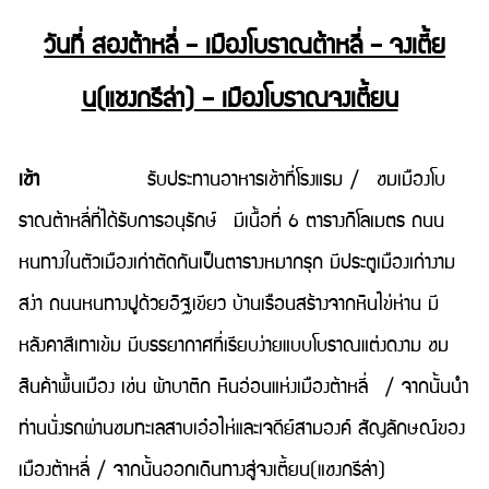
วันที่ สองต้าหลี่ – เมืองโบราณต้าหลี่ – จงเตี้ย
น(แชงกรีล่า) – เมืองโบราณจงเตี้ยน
เช้า
รับประทานอาหารเช้าที่โรงแรม / ชมเมืองโบ
ราณต้าหลี่ที่ได้รับการอนุรักษ์ มีเนื้อที่ 6 ตารางกิโลเมตร ถนน
หนทางในตัวเมืองเก่าตัดกันเป็นตารางหมากรุก มีประตูเมืองเก่างาม
สง่า ถนนหนทางปูด้วยอิฐเขียว บ้านเรือนสร้างจากหินไข่ห่าน มี
หลังคาสีเทาเข้ม มีบรรยากาศที่เรียบง่ายแบบโบราณแต่งดงาม ชม
สินค้าพื้นเมือง เช่น ผ้าบาติก หินอ่อนแห่งเมืองต้าหลี่ / จากนั้นนำ
ท่านนั่งรถผ่านชมทะเลสาบเอ๋อไห่และเจดีย์สามองค์ สัญลักษณ์ของ
เมืองต้าหลี่ / จากนั้นออกเดินทางสู่จงเตี้ยน(แชงกรีล่า)