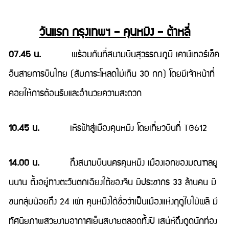
วันแรก กรุงเทพฯ – คุนหมิง – ต้าหลี่
07.45 น.
พร้อมกันที่สนามบินสุวรรณภูมิ เคาน์เตอร์เช็ค
อินสายการบินไทย (สัมภาระโหลดไม่เกิน 30 กก) โดยมีเจ้าหน้าที่
คอยให้การต้อนรับและอำนวยความสะดวก
10.45 น.
เหิรฟ้าสู่เมืองคุนหมิง โดยเที่ยวบินที่ TG612
14.00 น.
ถึงสนามบินนครคุนหมิง เมืองเอกของมณฑลยู
นนาน ตั้งอยู่ทางตะวันตกเฉียงใต้ของจีน มีประชากร 33 ล้านคน มี
ชนกลุ่มน้อยถึง 24 เผ่า คุนหมิงได้ชื่อว่าเป็นเมืองแห่งฤดูใบไม้ผลิ มี
ทัศนียภาพสวยงามอากาศเย็นสบายตลอดทั้งปี เสน่ห์ดึงดูดนักท่อง