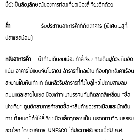
นี้ยังเป็นสัญลักษณ์ของการท่องเที่ยวเมืองลี่เจียงอีกด้วย
ค่ำ
รับประทานอาหารค่ำที่ภัตตาคาร (พิเศษ...สุกี้
ปลาแซลม่อน)
หลังอาหารค่ำ
นำท่านเดินชมเมืองเก่าลี่เจียง ทางเดินปูด้วยหินอัด
แน่น อาคารไม้แบบจีนโบราณ ลำธารที่ไหลผ่านเกือบทุกหลังคาเรือน
สะพานโค้งหินเก่าแก่ ต้นหลิวริมลำธารที่กิ่งใบลู่ไหวไปตามสายลม
ถนนแต่ละสายในเขตเมืองเก่าจะมาบรรจบกันที่ตลาดสี่เหลี่ยม “ซื่อ
ฟางเจีย” ศูนย์กลางการค้าขายซื้อหาสินค้าของชาวเมืองและนักเดิน
ทาง ทั้งหมดนี้ทำให้ลี่เจียงเมืองเล็กๆกลายเป็น มรดกทางวัฒนธรรม
ของโลก โดยองค์การ UNESCO ได้ประกาศรับรองเมื่อปี ค.ศ.