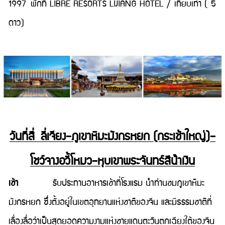
1997 พักที่ LIBRE RESORTS LIJIANG HOTEL / เทียบเท่า ( 5
ดาว)
วันที่สี่ ลี่เจียง–ภูเขาหิมะมังกรหยก (กระเช้าใหญ่)–
โชว์จางอวี้โหมว–หุบเขาพระจันทร์สีน้ําเงิน
เช้า
รับประทานอาหารเช้าที่โรงแรม นำท่านชมภูเขาหิมะ
มังกรหยก ซึ่งตั้งอยู่ในเขตอุทยานแห่งชาติของจีน และมีธรรมชาติที่
เลื่องลื่อว่าเป็นสุดยอดความงามแห่งชายแดนตะวันตกเฉียงใต้ของจีน