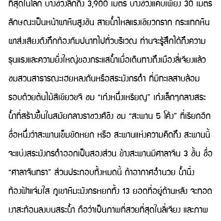
ที่สุดในโลก บางช่วงลึกถึง 3,900 เมตร บางช่วงแคบเพียง 30 เมตร
ลักษณะเป็นหน้าผาหินสูงชัน สายน้ำไหลแรงเชียวกราก กระแทกหิน
ผาส่งเสียงดังกึกก้องกัมปนาทไปทั่วบริเวณ ท่านจะรู้สึกได้ถึงความ
รุนแรงและความยิ่งใหญ่ของกระแสน้ำเมื่อเดินทางถึงเมืองลี่เจียงแล้ว
ชมสวนสาธารณะเฮยหลงถันหรือสระมังกรดำ ที่มีทะเลสาบล้อม
รอบด้วยต้นไม้สีเขียวขจี ชม “เก๋งหนึ่งเหรียญ” เก๋งเล็กๆกลางสระ
น้ำที่สร้างขึ้นในสมัยกลางราชวงศ์ชิง ชม “สะพาน 5 โค้ง” ที่เรียกอีก
ชื่อหนึ่งว่าสะพานเข็มขัดหยก หรือ สะพานแห่งความคิดถึง สะพานนี้
จะแบ่งสระมังกรดำออกเป็นสองส่วน ข้างสะพานมีศาลาจีน 3 ชั้น ชื่อ
“ศาลาจันทรา” ส่วนประกอบทั้งหมดนี้ ถ้าอากาศอำนวย น้ำนิ่ง
ท้องฟ้าแจ่มใส ภูเขาหิมะมังกรหยกทั้ง 13 ยอดที่อยู่ด้านหลัง จะทอด
เงาสะท้อนลงบนสระน้ำ ถือว่าเป็นภาพที่สวยที่สุดในลี่เจียง และภาพ