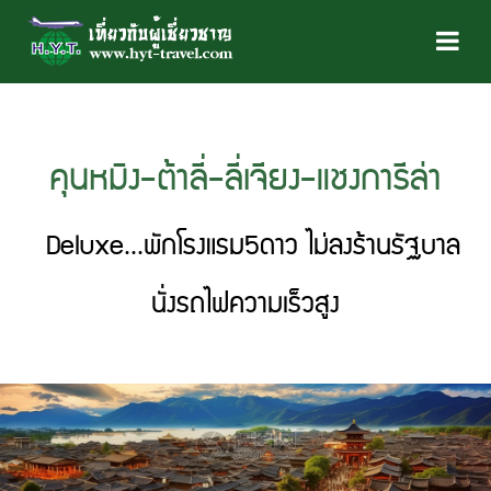
คุนหมิง-ต้าลี่-ลี่เจียง-แชงการีล่า
Deluxe...พักโรงแรม5ดาว ไม่ลงร้านรัฐบาล
นั่งรถไฟความเร็วสูง