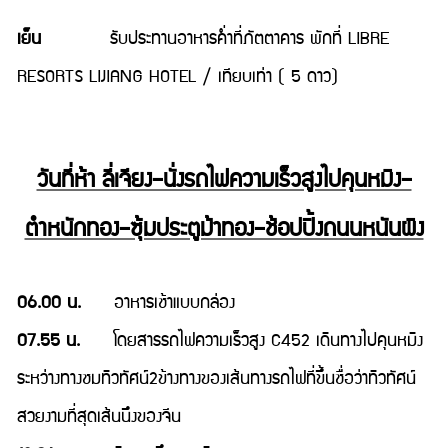
เย็น
รับประทานอาหารค่ำที่ภัตตาคาร พักที่ LIBRE
RESORTS LIJIANG HOTEL / เทียบเท่า ( 5 ดาว)
วันที่ห้า ลี่เจียง–นั่งรถไฟความเร็วสูงไปคุนหมิง–
ตำหนักทอง–ซุ้มประตูม้าทอง–ช้อปปิ้งถนนหนันผิง
06.00 น.
อาหารเช้าแบบกล่อง
07.55 น.
โดยสารรถไฟความเร็วสูง C452 เดินทางไปคุนหมิง
ระหว่างทางชมทิวทัศน์2ข้างทางของเส้นทางรถไฟที่ขึ้นชื่อว่าทิวทัศน์
สวยงามที่สุดเส้นนึงของจีน