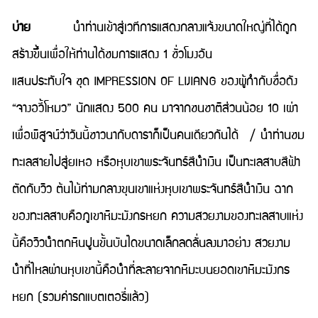
บ่าย
นำท่านเข้าสู่เวทีการแสดงกลางแจ้งขนาดใหญ่ที่ได้ถูก
สร้างขึ้นเพื่อให้ท่านได้ชมการแสดง 1 ชั่วโมงอัน
แสนประทับใจ ชุด IMPRESSION OF LIJIANG ของผู้กำกับชื่อดัง
“จางอวี้โหมว” นักแสดง 500 คน มาจากชนชาติส่วนน้อย 10 เผ่า
เพื่อพิสูจน์ว่าวันนี้ชาวนากับดาราก็เป็นคนเดียวกันได้ / นําท่านชม
ทะเลสายไปสู่ยเหอ หรือหุบเขาพระจันทร์สีน้ําเงิน เป็นทะเลสาบสีฟ้า
ตัดกับวิว ต้นไม้ท่ามกลางขุนเขาแห่งหุบเขาพระจันทร์สีน้ําเงิน ฉาก
ของทะเลสาบคือภูเขาหิมะมังกรหยก ความสวยงามของทะเลสาบแห่ง
นี้คือวิวน้ําตกหินปูนขั้นบันไดขนาดเล็กลดลั่นลงมาอย่าง สวยงาม
น้ําที่ไหลผ่านหุบเขานี้คือน้ําที่ละลายจากหิมะบนยอดเขาหิมะมังกร
หยก (รวมค่ารถแบตเตอรี่แล้ว)