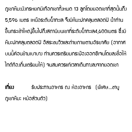
ภูเขาหิมะมังกรหยกมีเทือกเขาทั้งหมด 13 ลูกโดยยอดเขาที่สุดนั้นถึง
5,596 เมตร เหนือระดับน้ำทะเล จึงมีหิมะปกคลุมตลอดปี นำท่าน
ขึ้นกระเช้าใหญ่ขึ้นไปถึงสถานีบนเขาที่ระดับน้ำทะเล4,600เมตร ซึ่งมี
หิมะปกคลุมตลอดปี อิสระชมวิวและถ่ายภาพตามอัธยาศัย (อากาศ
บนนี้ค่อนข้ามเบาบาง ท่านควรเตรียมกระป๋องออกซิเจนโดยลงชื่อให้
ไกด์ท้องถิ่นเตรียมให้) จนสมควรแก่เวลาเดินทางลงจากยอดเขา
เที่ยง
รับประทานอาหาร ณ ห้องอาหาร (พิเศษ...ชาบู
ภูเขาหิมะ หม้อส่วนตัว)