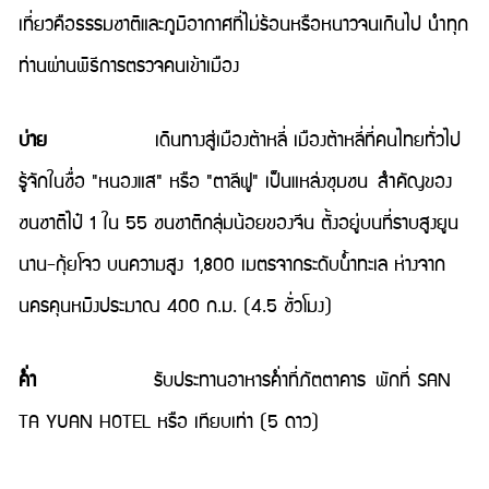
เที่ยวคือธรรมชาติและภูมิอากาศที่ไม่ร้อนหรือหนาวจนเกินไป นำทุก
ท่านผ่านพิธีการตรวจคนเข้าเมือง
บ่าย
เดินทางสู่เมืองต้าหลี่ เมืองต้าหลี่ที่คนไทยทั่วไป
รู้จักในชื่อ "หนองแส" หรือ "ตาลีฟู" เป็นแหล่งชุมชน สำคัญของ
ชนชาติไป๋ 1 ใน 55 ชนชาติกลุ่มน้อยของจีน ตั้งอยู่บนที่ราบสูงยูน
นาน-กุ้ยโจว บนความสูง 1,800 เมตรจากระดับน้ำทะเล ห่างจาก
นครคุนหมิงประมาณ 400 ก.ม. (4.5 ชั่วโมง)
ค่ำ
รับประทานอาหารค่ำที่ภัตตาคาร พักที่ SAN
TA YUAN HOTEL หรือ เทียบเท่า (5 ดาว)