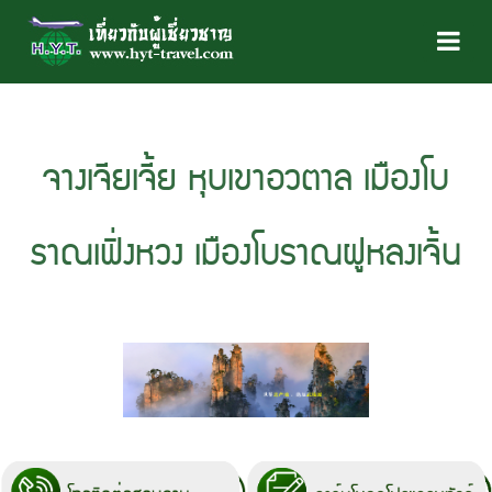
จางเจียเจี้ย หุบเขาอวตาล เมืองโบ
ราณเฟิ่งหวง เมืองโบราณฝูหลงเจิ้น