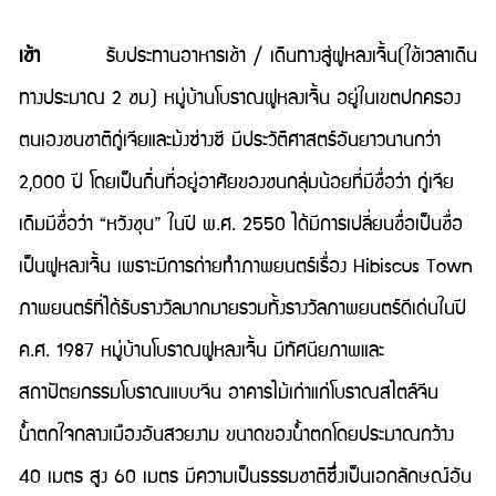
เช้า
รับประทานอาหารเช้า / เดินทางสู่ฝูหลงเจิ้น(ใช้เวลาเดิน
ทางประมาณ 2 ชม) หมู่บ้านโบราณฝูหลงเจิ้น อยู่ในเขตปกครอง
ตนเองชนชาติถู่เจียและม้งซ่างซี มีประวัติศาสตร์อันยาวนานกว่า
2,000 ปี โดยเป็นถิ่นที่อยู่อาศัยของชนกลุ่มน้อยที่มีชื่อว่า ถู่เจีย
เดิมมีชื่อว่า “หวังชุน” ในปี พ.ศ. 2550 ได้มีการเปลี่ยนชื่อเป็นชื่อ
เป็นฝูหลงเจิ้น เพราะมีการถ่ายทำภาพยนตร์เรื่อง Hibiscus Town
ภาพยนตร์ที่ได้รับรางวัลมากมายรวมทั้งรางวัลภาพยนตร์ดีเด่นในปี
ค.ศ. 1987 หมู่บ้านโบราณฝูหลงเจิ้น มีทัศนียภาพและ
สถาปัตยกรรมโบราณแบบจีน อาคารไม้เก่าแก่โบราณสไตล์จีน
น้ำตกใจกลางเมืองอันสวยงาม ขนาดของน้ำตกโดยประมาณกว้าง
40 เมตร สูง 60 เมตร มีความเป็นธรรมชาติซึ่งเป็นเอกลักษณ์อัน