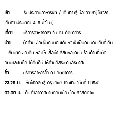
เช้า
รับประทานอาหารเช้า / เดินทางสู่เมืองฉางซา(ใช้เวลา
เดินทางประมาณ 4-5 ชั่วโมง)
เที่ยง
บริการอาหารกลางวัน ณ ภัตตาคาร
บ่าย
นำท่าน ช้อปปิ้งถนนคนเดินหวงซิงเป็นถนนคนเดินที่เดิน
เพลินมาก ของกิน ของใช้ เสื้อผ้า สีสันของถนน ร้านค้ามีทั้งติด
ถนนและในตึก ใต้ดินก็มี ให้ท่านอิสระตามอัธยาศัย
คํ่า
บริการอาหารค่ำ ณ ภัตตาคาร
23.25 น.
เหินฟ้ากลับสู่ กรุงเทพฯ โดยเที่ยวบินที่ FD541
02.00 น.
ถึง ท่าอากาศยานดอนเมือง โดยสวัสดิภาพ….