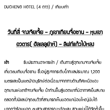
DUCHENG HOTEL (4 ดาว) / เทียบเท่า
วันที่สี่ จางเจียเจี้ย – ภูเขาเทียนจื่อซาน – หุบเขา
อวตาร( ฮัลเลลูย่าห์) – ลิฟท์แก้วไป่หลง
เช้า
รับประทานอาหารเช้า / เดินทางสู่อุทยานจางเจียเจี้ย
เที่ยวชมเทียนจื่อซาน ซึ่งอยู่สูงจากระดับน้ำทะเลประมาณ 1,200
เมตรและเป็นเขตป่าอนุรักษ์ต่อเนื่องมาจากทางด้านทิศเหนือของ
อุทยานแห่งชาติจางเจียเจื้ย นำท่านขึ้นสู่ยอดเขาที่มีอากาศเย็นสบาย
ตลอดทั้งปีและมีจุดชมวิวที่สามารถเห็นยอดเขาน้อยใหญ่นับได้
มากกว่าร้อยยอด ชมสวนสาธารณะเฮ่อหลง สวนแห่งนี้ได้จัดตั้งขึ้น