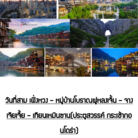
วันที่สาม เฟิ่งหวง – หมู่บ้านโบราณฝูหลงเจิ้น – จาง
เจียเจี้ย – เทียนเหมินซาน(ประตูสวรรค์ กระเช้ากอ
นโดร่า)