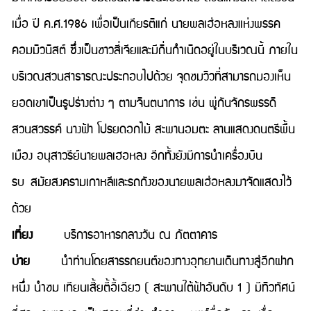
เมื่อ ปี ค.ศ.1986 เพื่อเป็นเกียรติแก่ นายพลเฮ่อหลงแห่งพรรค
คอมมิวนิสต์ ซึ่งเป็นชาวสี่เจียและมีถิ่นกำเนิดอยู่ในบริเวณนี้ ภายใน
บริเวณสวนสาธารณะประกอบไปด้วย จุดชมวิวที่สามารถมองเห็น
ยอดเขาเป็นรูปร่างต่าง ๆ ตามจินตนาการ เช่น พู่กันจักรพรรดิ
สวนสวรรค์ นางฟ้า โปรยดอกไม้ สะพานอมตะ ลานแสดงดนตรีพื้น
เมือง อนุสาวรีย์นายพลเฮอหลง อีกทั้งยังมีการนำเครื่องบิน
รบ สมัยสงครามเกาหลีและรถถังของนายพลเฮ่อหลงมาจัดแสดงไว้
ด้วย
เที่ยง
บริการอาหารกลางวัน ณ ภัตตาคาร
บ่าย
นำท่านโดยสารรถยนต์ของทางอุทยานเดินทางสู่อีกฝาก
หนึ่ง นำชม เทียนเสี้ยตี้อี้เฉียว ( สะพานใต้ฟ้าอันดับ 1 ) มีทิวทัศน์