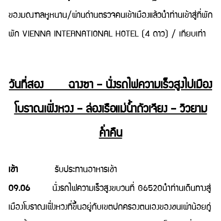
ของมณฑลหูหนาน/ผ่านด่านตรวจคนเข้าเมืองแล้วนำท่านเข้าสู่ที่พัก
พัก VIENNA INTERNATIONAL HOTEL (4 ดาว) / เทียบเท่า
วันที่สอง ฉางซา – นั่งรถไฟความเร็วสูงไปเมือง
โบราณเฟิ่งหวง – ล่องเรือแม่นํ้าถัวเจียง – วิวยาม
ค่ำคืน
เช้า
รับประทานอาหารเช้า
09.06
นั่งรถไฟความเร็วสูงขบวนที่ G6520นำท่านเดินทางสู่
เมืองโบราณเฟิ่งหวงที่ขึ้นอยู่กับเขตปกครองตนเองของชนเผ่าน้อยถู่