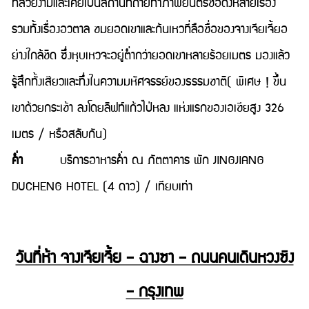
ที่สวยงามและเคยเป็นสถานที่ถ่ายทำภาพยนตร์ชื่อดังหลายเรื่อง
รวมทั้งเรื่องอวตาล ชมยอดเขาและก้นเหวที่ลือชื่อของจางเจียเจี้ยอ
ย่างใกล้ชิด ซึ่งหุบเหวจะอยู่ต่ำกว่ายอดเขาหลายร้อยเมตร มองแล้ว
รู้สึกทั้งเสียวและทึ่งในความมหัศจรรย์ของธรรมชาติ( พิเศษ ! ขึ้น
เขาด้วยกระเช้า ลงโดยลิฟท์แก้วไป่หลง แห่งแรกของเอเชียสูง 326
เมตร / หรือสลับกัน)
คํ่า
บริการอาหารค่ำ ณ ภัตตาคาร พัก JINGJIANG
DUCHENG HOTEL (4 ดาว) / เทียบเท่า
วันที่ห้า จางเจียเจี้ย – ฉางซา – ถนนคนเดินหวงซิง
– กรุงเทพ