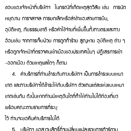
ชอบของเจ้าหน้าที่บริษัทฯ ในกรณีที่เกิดเหตุสุดวิสัย เช่น การนัด
หยุดงาน การจลาจล การยกเลิกหรือล่าช้าของสายการบิน,
อุบัติเหตุ, ภัยธรรมชาติ หรือค่าใช้จ่ายที่เพิ่มขึ้นทั้งทางตรงและทาง
อ้อมเช่น จากการเจ็บป่วย การถูกทำร้าย สูญหาย อุบัติเหตุ ต่าง ๆ
หรือถูกเจ้าหน้าที่ตรวจคนเข้าเมืองของประเทศนั้นๆ ปฏิเสธการเข้า
–ออกเมือง ด้วยเหตุผลใดๆ ก็ตาม
4. ค่าบริการที่ท่านชำระกับทางบริษัทฯ เป็นการชำระแบบเหมา
ขาด และทางบริษัทฯได้ชำระให้กับบริษัทฯ ตัวแทนแต่ละแห่งแบบเหมา
ขาดเช่นกัน ดังนั้นหากท่านมีเหตุอันใดที่ทำให้ท่านไม่ได้ท่องเที่ยว
พร้อมคณะตามรายการที่ระบุ
ไว้ ท่านจะขอคืนค่าบริการไม่ได้
5. บริษัทฯ ขอสงวนสิทธิ์ที่จะเปลี่ยนแปลงรายการทัวร์ตาม