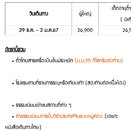
เด็กอายุต่
วันเดินทาง
ผู้ใหญ่
( มีเต
29 ธ.ค. – 2 ม.ค.67
26,900
26,
อัตรานี้รวม
• ตั๋วโดยสารเครื่องบินชั้นประหยัด
(น.น.20 กิโลกรัมต่อท่าน)
• โรงแรมตามที่รายการระบุหรือเทียบเท่า (สองท่านต่อหนึ่งห้อง)
• ธรรมเนียมเข้าชมสถานที่ต่าง ๆ
•
ค่าธรรมเนียมการยื่นวีซ่าประเทศจีนแบบหมู่คณะ
(เฉพาะ
หนังสือเดินทางไทย)