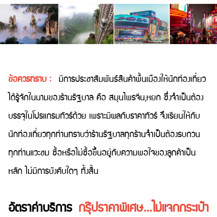
ข้อควรทราบ :
มีการประชาสัมพันธ์สินค้าพื้นเมืองให้นักท่องเที่ยว
ได้รู้จักในนามของร้านรัฐบาล คือ สมุนไพรจีน,หยก ซึ่งจำเป็นต้อง
บรรจุในโปรแกรมทัวร์ด้วย เพราะมีผลกับราคาทัวร์ จึงเรียนให้กับ
นักท่องเที่ยวทุกท่านทราบว่าร้านรัฐบาลทุกร้านจำเป็นต้องรบกวน
ทุกท่านแวะชม ซื้อหรือไม่ซื้อขึ้นอยู่กับความพอใจของลูกค้าเป็น
หลัก ไม่มีการบังคับใดๆ ทั้งสิ้น
อัตราค่าบริการ
กรุ๊ปราคาพิเศษ...ไม่แจกกระเป๋า