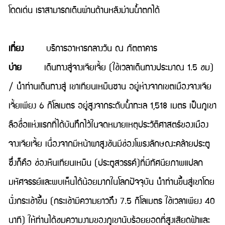
โดดเด่น เราสามารถเดินผ่านด้านหลังม่านน้ำตกได้
เที่ยง
บริการอาหารกลางวัน ณ ภัตตาคาร
บ่าย
เดินทางสู่จางเจียเจี้ย (ใช้เวลาเดินทางประมาณ 1.5 ชม)
/ นำท่านเดินทางสู่ เขาเทียนเหมินซาน อยู่ห่างจากเขตเมืองจางเจีย
เจี้ยเพียง 6 กิโลเมตร อยู่สูงจากระดับนํ้าทะเล 1,518 เมตร เป็นภูเขา
ลือชื่อแห่งแรกที่ได้บันทึกไว้ในจดหมายเหตุประวัติศาสตร์ของเมือง
จางเจียเจี้ย เนื่องจากมีหน้าผาสูงชันมีช่องโพรงลักษณะคล้ายประตู
ซึ่งก็คือ ช่องหินเทียนเหมิน (ประตูสวรรค์)ที่มีทัศนียภาพแปลก
มหัศจรรย์และพบเห็นได้น้อยมากในโลกปัจจุบัน นำท่านขึ้นสู่เขาโดย
นั่งกระเช้าขึ้น (กระเช้ามีความยาวถึง 7.5 กิโลเมตร ใช้เวลาเพียง 40
นาที) ให้ท่านได้ชมความงามของภูเขานับร้อยยอดที่สูงเสียดฟ้าและ