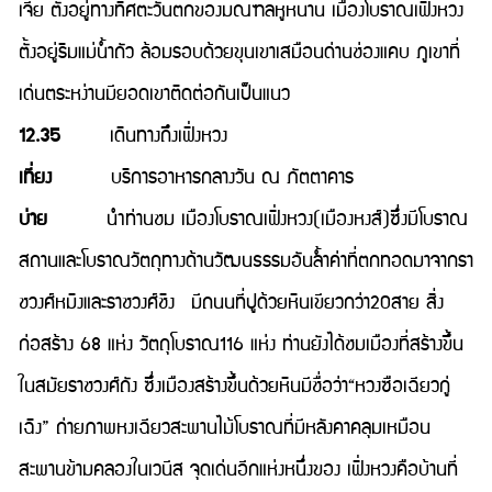
เจีย ตั้งอยู่ทางทิศตะวันตกของมณฑลหูหนาน เมืองโบราณเฟิ่งหวง
ตั้งอยู่ริมแม่น้ำถัว ล้อมรอบด้วยขุนเขาเสมือนด่านช่องแคบ ภูเขาที่
เด่นตระหง่านมียอดเขาติดต่อกันเป็นแนว
12.35
เดินทางถึงเฟิ่งหวง
เที่ยง
บริการอาหารกลางวัน ณ ภัตตาคาร
บ่าย
นำท่านชม เมืองโบราณเฟิ่งหวง(เมืองหงส์)ซึ่งมีโบราณ
สถานและโบราณวัตถุทางด้านวัฒนธรรมอันล้ำค่าที่ตกทอดมาจากรา
ชวงศ์หมิงและราชวงศ์ชิง มีถนนที่ปูด้วยหินเขียวกว่า20สาย สิ่ง
ก่อสร้าง 68 แห่ง วัตถุโบราณ116 แห่ง ท่านยังได้ชมเมืองที่สร้างขึ้น
ในสมัยราชวงศ์ถัง ซึ่งเมืองสร้างขึ้นด้วยหินมีชื่อว่า“หวงซือเฉียวกู่
เฉิง” ถ่ายภาพหงเฉียวสะพานไม้โบราณที่มีหลังคาคลุมเหมือน
สะพานข้ามคลองในเวนีส จุดเด่นอีกแห่งหนึ่งของ เฟิ่งหวงคือบ้านที่